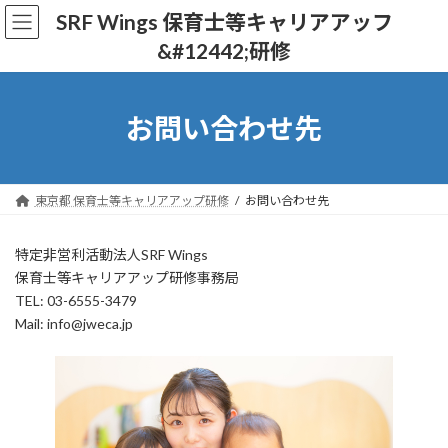
コ
ナ
SRF Wings 保育士等キャリアアッフ
ン
ビ
&#12442;研修
テ
ゲ
ン
ー
ツ
シ
へ
ョ
お問い合わせ先
ス
ン
キ
に
ッ
移
プ
動
東京都 保育士等キャリアアップ研修
お問い合わせ先
特定非営利活動法人SRF Wings
保育士等キャリアアップ研修事務局
TEL: 03-6555-3479
Mail: info@jweca.jp